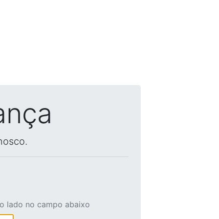
ança
nosco.
ao lado no campo abaixo