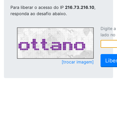
Para liberar o acesso
do IP
216.73.216.10
,
responda ao desafio abaixo.
Digite 
lado no
[trocar imagem]