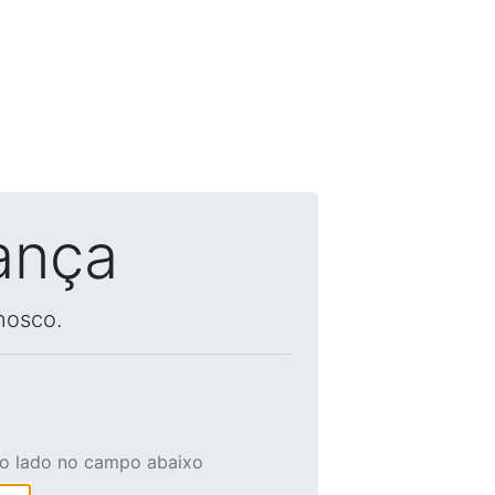
ança
nosco.
ao lado no campo abaixo